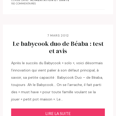
CLASSÉ DANS :
ALIMENTATION ET SANTÉ
192 COMMENTAIRES
7 MARS 2012
Le babycook duo de Béaba : test
et avis
Après le succès du Babycook « solo », voici désormais
l’innovation qui vient palier à son défaut principal, à
savoir, sa petite capacité : Babycook Duo – de Béaba,
toujours Ah le Babycook… On se l’arrache, il fait parti
des « must have » pour toute famille voulant se la
jouer « petit pot maison ». Le…
LIRE LA SUITE