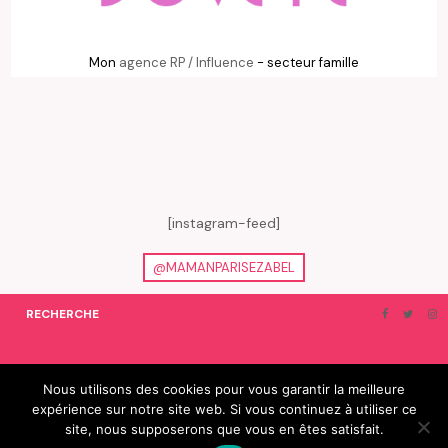
Mon
agence RP / Influence
- secteur famille
[instagram-feed]
@MAMANPARISEZABEL
RECHERCHE
ON EN PARLE…
BLOGROLL
Nous utilisons des cookies pour vous garantir la meilleure
expérience sur notre site web. Si vous continuez à utiliser ce
© 2019 e-Zabel - tous droits réservés. fabriqué avec amour par
site, nous supposerons que vous en êtes satisfait.
camille villard | cdltbisou