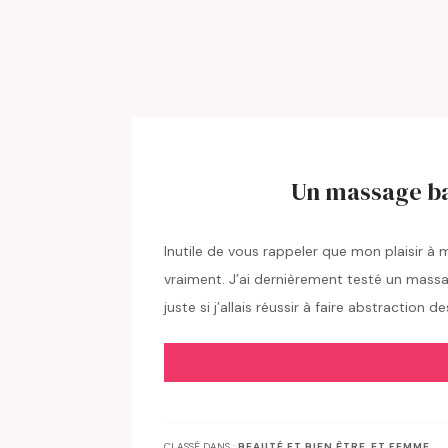
Un massage bal
Inutile de vous rappeler que mon plaisir à
vraiment. J’ai dernièrement testé un massa
juste si j’allais réussir à faire abstractio
CLASSÉ DANS :
BEAUTÉ ET BIEN ÊTRE
,
ET FEMME