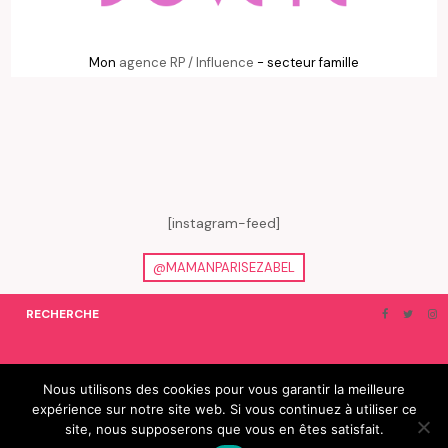
Mon
agence RP / Influence
- secteur famille
[instagram-feed]
@MAMANPARISEZABEL
RECHERCHE
ON EN PARLE…
BLOGROLL
Nous utilisons des cookies pour vous garantir la meilleure
expérience sur notre site web. Si vous continuez à utiliser ce
© 2019 e-Zabel - tous droits réservés. fabriqué avec amour par
site, nous supposerons que vous en êtes satisfait.
camille villard | cdltbisou