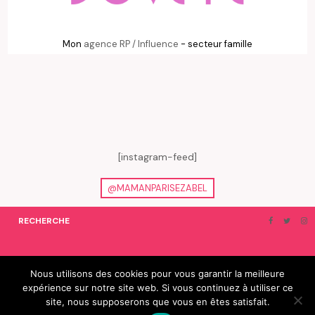
Mon
agence RP / Influence
- secteur famille
[instagram-feed]
@MAMANPARISEZABEL
RECHERCHE
ON EN PARLE…
BLOGROLL
Nous utilisons des cookies pour vous garantir la meilleure
expérience sur notre site web. Si vous continuez à utiliser ce
© 2019 e-Zabel - tous droits réservés. fabriqué avec amour par
site, nous supposerons que vous en êtes satisfait.
camille villard | cdltbisou