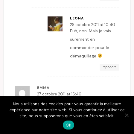
LEONA
28 octobre 2011 at 10:40
Euh, non. Mais je vais
surement en
commander pour le
démaquillage
répondre
EMMA
27 octobre 2011 at 16:46
Un grand merci à toutes pour vos
Nous utilisons des cookies pour vous garantir la meilleure
commentaires. Et surtout pour votre
expérience sur notre site web. Si vous continuez à utiliser ce
site, nous supposerons que vous en êtes satisfait.
enthousiasme… cela fait grand plaisir à
Ok
lire. Je me permets un dernier ajout :
Tous les produits sont fabriqués en