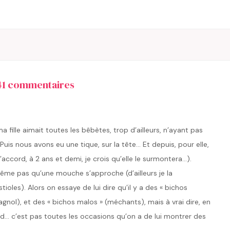
41 commentaires
fille aimait toutes les bêbètes, trop d’ailleurs, n’ayant pas
uis nous avons eu une tique, sur la tête… Et depuis, pour elle,
accord, à 2 ans et demi, je crois qu’elle le surmontera…).
ême pas qu’une mouche s’approche (d’ailleurs je la
ioles). Alors on essaye de lui dire qu’il y a des « bichos
agnol), et des « bichos malos » (méchants), mais à vrai dire, en
id… c’est pas toutes les occasions qu’on a de lui montrer des