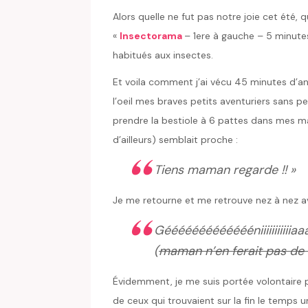
Alors quelle ne fut pas notre joie cet été, 
«
Insectorama
– 1ere à gauche – 5 minute
habitués aux insectes.
Et voila comment j’ai vécu 45 minutes d’ang
l’oeil mes braves petits aventuriers sans p
prendre la bestiole à 6 pattes dans mes ma
d’ailleurs) semblait proche :
Tiens maman regarde !! »
Je me retourne et me retrouve nez à nez av
Géééééééééééééniiiiiiiiiiiaa
(
maman n’en ferait pas d
Évidemment, je me suis portée volontaire pou
de ceux qui trouvaient sur la fin le temps u