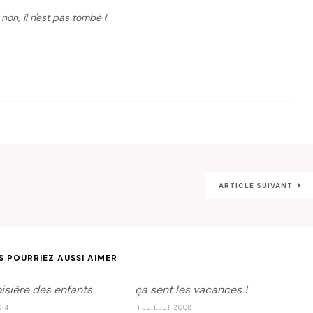
 non, il n'est pas tombé !
ARTICLE SUIVANT
S POURRIEZ AUSSI AIMER
oisière des enfants
ça sent les vacances !
014
11 JUILLET 2008