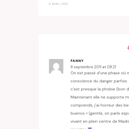
11 AVRIL 2012
FANNY
8 septembre 2011 at 08:21
On est passé d’une phase où ma 
conscience du danger parfois. P
c’est presque la phobie (bon d’
Maintenant elle ne supporte m
comprends, j’ai horreur des best
buenos » (gentils, on parle esp
vivant en plein centre de Madr