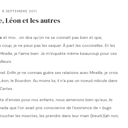
8 SEPTEMBRE 2011
e, Léon et les autres
s
et moi… on dira qu’on ne se connaît pas bien et que,
u coup, je ne peux pas les saquer. À part les coccinelles. Et les
i Mireille, je l’aime bien. Je m’inquiète même beaucoup pour ces
lleurs.
l. Enfin je ne connais guère ses relations avec Mireille, je crois
 Léon, le Bourdon. Au moins lui, il n’a pas un noeud ridicule dans
 Certes.
te d’envies pour nos enfants, nous aimerions bien qu’eux, ils
nada que l’on avait pris conscience de l’existence de «
bugs
toucher les insectes, les prendre dans leur main (beurk)(ah non,