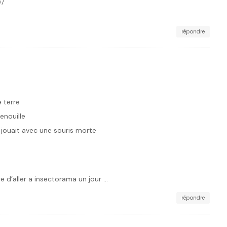
07
répondre
e terre
enouille
il jouait avec une souris morte
e d’aller a insectorama un jour …
répondre