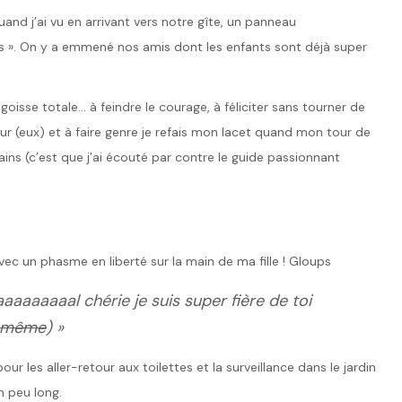
quand j’ai vu en arrivant vers notre gîte, un panneau
s ». On y a emmené nos amis dont les enfants sont déjà super
oisse totale… à feindre le courage, à féliciter sans tourner de
eur (eux) et à faire genre je refais mon lacet quand mon tour de
ins (c’est que j’ai écouté par contre le guide passionnant
ec un phasme en liberté sur la main de ma fille ! Gloups
aaaaaaaaal chérie je suis super fière de toi
e même
) »
r les aller-retour aux toilettes et la surveillance dans le jardin
n peu long.