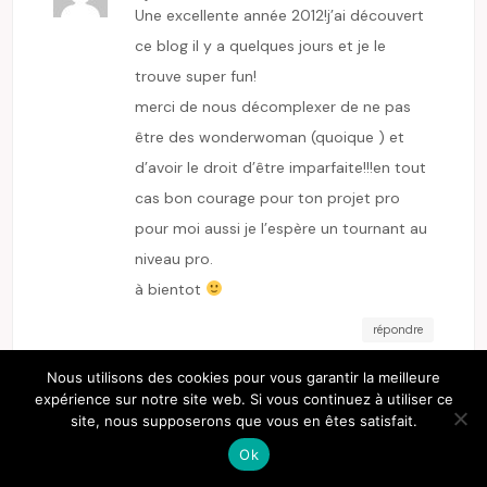
Une excellente année 2012!j’ai découvert
ce blog il y a quelques jours et je le
trouve super fun!
merci de nous décomplexer de ne pas
être des wonderwoman (quoique ) et
d’avoir le droit d’être imparfaite!!!en tout
cas bon courage pour ton projet pro
pour moi aussi je l’espère un tournant au
niveau pro.
à bientot
répondre
Nous utilisons des cookies pour vous garantir la meilleure
expérience sur notre site web. Si vous continuez à utiliser ce
E-ZABEL
site, nous supposerons que vous en êtes satisfait.
3 janvier 2012 at 20:04
bienvenue alors
et merci :kiss:
Ok