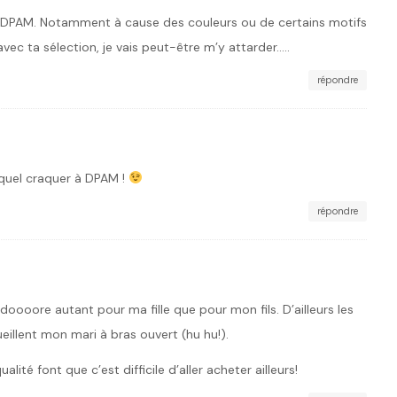
hez DPAM. Notamment à cause des couleurs ou de certains motifs
avec ta sélection, je vais peut-être m’y attarder…..
répondre
equel craquer à DPAM !
répondre
oooore autant pour ma fille que pour mon fils. D’ailleurs les
illent mon mari à bras ouvert (hu hu!).
qualité font que c’est difficile d’aller acheter ailleurs!