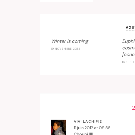
VOU
Winter is coming
Euphi
cosmé
19 NOVEMBRE 2013
[conc
15 SEPT
VIVI LACHIPIE
11 juin 2012 at 09:56
Choupi !!!!