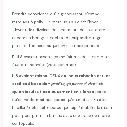
Prendre conscience qu’ils grandissent, c’est se
retrouver à poils – je mets un « s » c’est l’hiver –
devant des dizaines de sentiments de tout ordre :
encore un bon gros cocktail de culpabilité, regret,
plaisir et bonheur, auquel on n’est pas préparé…
Et ILS avaient raison… ça me fait mal de le dire, mais il
faut être honnête (votezpourmoi).
ILS avaient raison. CEUX qui nous rabâchaient les
oreilles à base de «
profite, ça passe si vite
» et
qu’on insultait copieusement en silence
parce
qu’on ne dormait pas, parce qu’on mettait 3h à les
habiller / déhasbiller parce que pipi / rhabiller le matin,
pour pour partir au bureau avec une trace de morve
sur l’épaule.