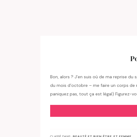
P
Bon, alors ? J’en suis où de ma reprise du
du mois d’octobre – me faire un corps de 
paniquez pas, tout ça est légal) Figurez-
CLASSÉ DANS :
BEAUTÉ ET BIEN ÊTRE
,
ET FEMME