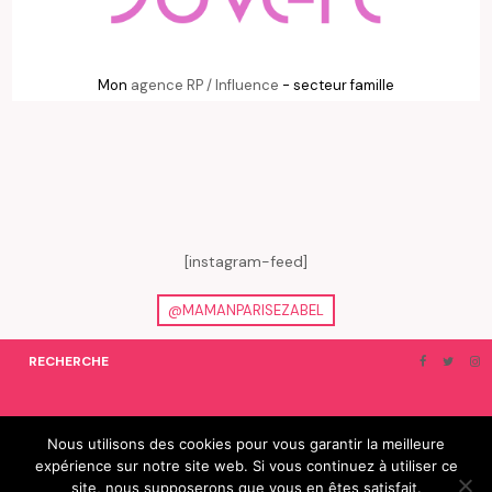
Mon
agence RP / Influence
- secteur famille
[instagram-feed]
@MAMANPARISEZABEL
RECHERCHE
ON EN PARLE…
BLOGROLL
Nous utilisons des cookies pour vous garantir la meilleure
expérience sur notre site web. Si vous continuez à utiliser ce
© 2019 e-Zabel - tous droits réservés. fabriqué avec amour par
site, nous supposerons que vous en êtes satisfait.