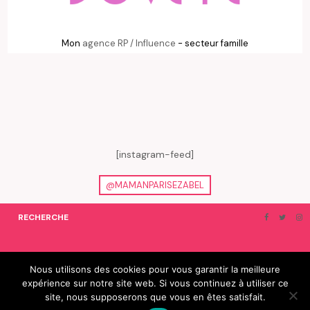
Mon
agence RP / Influence
- secteur famille
[instagram-feed]
@MAMANPARISEZABEL
RECHERCHE
ON EN PARLE…
BLOGROLL
Nous utilisons des cookies pour vous garantir la meilleure
expérience sur notre site web. Si vous continuez à utiliser ce
© 2019 e-Zabel - tous droits réservés. fabriqué avec amour par
site, nous supposerons que vous en êtes satisfait.
camille villard | cdltbisou