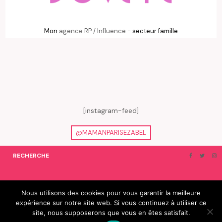
Mon
agence RP / Influence
- secteur famille
[instagram-feed]
@MAMANPARISEZABEL
RECHERCHE
ON EN PARLE…
BLOGROLL
Nous utilisons des cookies pour vous garantir la meilleure
expérience sur notre site web. Si vous continuez à utiliser ce
© 2019 e-Zabel - tous droits réservés. fabriqué avec amour par
site, nous supposerons que vous en êtes satisfait.
camille villard | cdltbisou