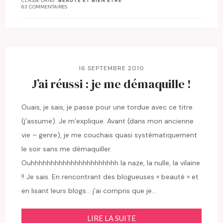
CLASSÉ DANS :
BEAUTÉ ET BIEN ÊTRE
63 COMMENTAIRES
16 SEPTEMBRE 2010
J’ai réussi : je me démaquille !
Ouais, je sais, je passe pour une tordue avec ce titre
(j’assume). Je m’explique. Avant (dans mon ancienne
vie – genre), je me couchais quasi systématiquement
le soir sans me démaquiller.
Ouhhhhhhhhhhhhhhhhhhhhhh la naze, la nulle, la vilaine
!! Je sais. En rencontrant des blogueuses « beauté » et
en lisant leurs blogs… j’ai compris que je…
LIRE LA SUITE