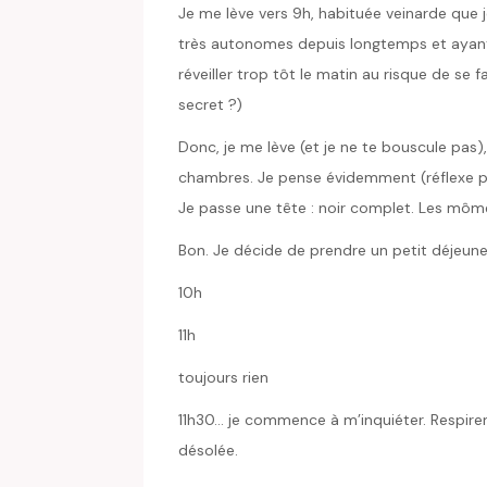
Je me lève vers 9h, habituée veinarde que je
très autonomes depuis longtemps et ayant
réveiller trop tôt le matin au risque de se f
secret ?)
Donc, je me lève (et je ne te bouscule pas
chambres. Je pense évidemment (réflexe pare
Je passe une tête : noir complet. Les mô
Bon. Je décide de prendre un petit déjeun
10h
11h
toujours rien
11h30… je commence à m’inquiéter. Respirent
désolée.