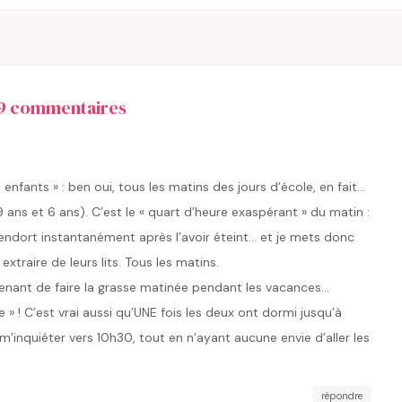
9 commentaires
es enfants » : ben oui, tous les matins des jours d’école, en fait…
9 ans et 6 ans). C’est le « quart d’heure exaspérant » du matin :
 rendort instantanément après l’avoir éteint… et je mets donc
extraire de leurs lits. Tous les matins.
intenant de faire la grasse matinée pendant les vacances…
e » ! C’est vrai aussi qu’UNE fois les deux ont dormi jusqu’à
’inquiéter vers 10h30, tout en n’ayant aucune envie d’aller les
répondre