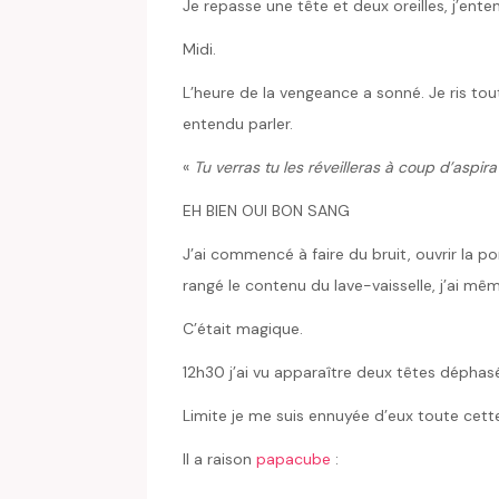
Je repasse une tête et deux oreilles, j’ent
Midi.
L’heure de la vengeance a sonné. Je ris to
entendu parler.
«
Tu verras tu les réveilleras à coup d’aspir
EH BIEN OUI BON SANG
J’ai commencé à faire du bruit, ouvrir la po
rangé le contenu du lave-vaisselle, j’ai mê
C’était magique.
12h30 j’ai vu apparaître deux têtes déphas
Limite je me suis ennuyée d’eux toute cett
Il a raison
papacube
: