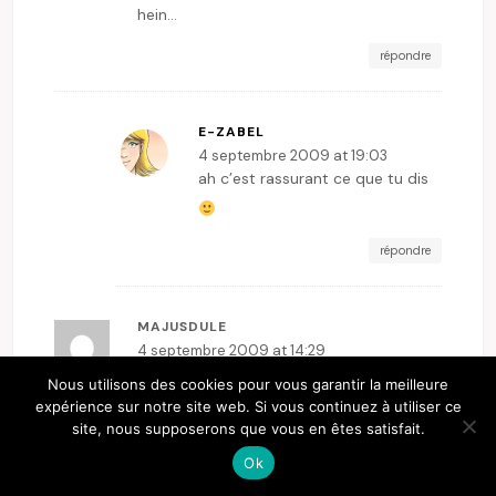
hein…
répondre
E-ZABEL
4 septembre 2009 at 19:03
ah c’est rassurant ce que tu dis
répondre
MAJUSDULE
4 septembre 2009 at 14:29
ah oui pis pour l’intendance, les écoles
Nous utilisons des cookies pour vous garantir la meilleure
fermées touça… à mon avis si 80% de la
expérience sur notre site web. Si vous continuez à utiliser ce
site, nous supposerons que vous en êtes satisfait.
population est touchée, les enseignants
Ok
et leurs goss vont pas y couper et …. y