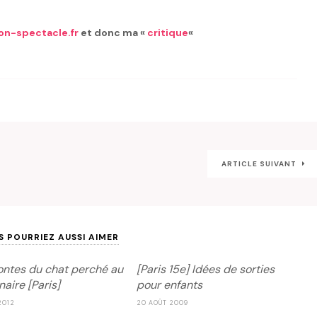
on-spectacle.fr
et donc ma «
critique
«
ARTICLE SUIVANT
S POURRIEZ AUSSI AIMER
ontes du chat perché au
[Paris 15e] Idées de sorties
aire [Paris]
pour enfants
2012
20 AOÛT 2009