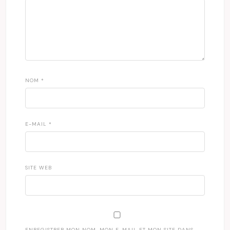
NOM
*
E-MAIL
*
SITE WEB
ENREGISTRER MON NOM, MON E-MAIL ET MON SITE DANS