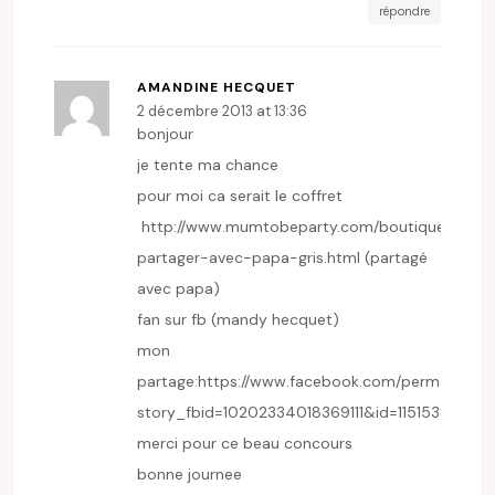
répondre
AMANDINE HECQUET
2 décembre 2013 at 13:36
bonjour
je tente ma chance
pour moi ca serait le coffret
http://www.mumtobeparty.com/boutique/coffre
partager-avec-papa-gris.html (partagé
avec papa)
fan sur fb (mandy hecquet)
mon
partage:
https://www.facebook.com/permalink.p
story_fbid=10202334018369111&id=1151538810
merci pour ce beau concours
bonne journee