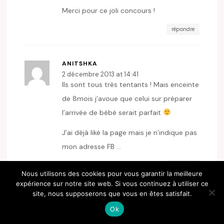
Merci pour ce joli concours !
répondre
ANITSHKA
2 décembre 2013 at 14:41
Ils sont tous très tentants ! Mais enceinte
de 8mois j’avoue que celui sur préparer
l’arrivée de bébé serait parfait
J’ai déjà liké la page mais je n’indique pas
mon adresse FB …
répondre
Nous utilisons des cookies pour vous garantir la meilleure
expérience sur notre site web. Si vous continuez à utiliser ce
site, nous supposerons que vous en êtes satisfait.
VANESSA DEGARVE
Ok
2 décembre 2013 at 14:44
bonjour et merci a vous ; cette avec