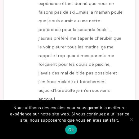
expérience étant donné que nous ne
faisons pas de ski …mais la maman poule
que je suis aurait eu une nette
préférence pour la seconde école…
j’aurais préféré me taper le chérubin que
le voir pleurer tous les matins, ça me
rappelle trop quand mes parents me
forçaient pour les cours de piscine,
j’avais des mal de bide pas possible et
j’en étais malade et franchement
aujourd’hui adulte je m’en souviens
encore !
Nous utilisons des cookies pour vous garantir la meilleure
répondre
expérience sur notre site web. Si vous continuez à utiliser ce
site, nous supposerons que vous en êtes satisfait.
Ok
E-ZABEL
7 avril 2009 at 16:56