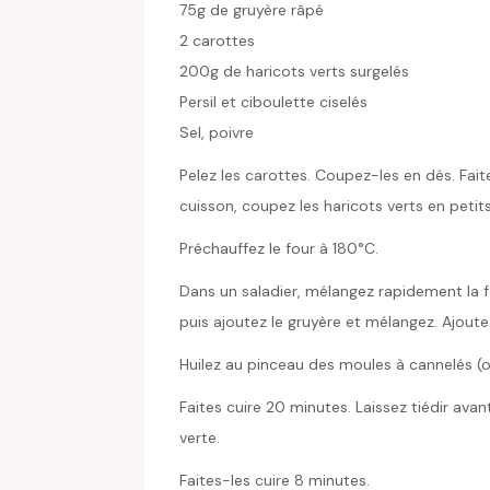
75g de gruyère râpé
2 carottes
200g de haricots verts surgelés
Persil et ciboulette ciselés
Sel, poivre
Pelez les carottes. Coupez-les en dés. Faite
cuisson, coupez les haricots verts en peti
Préchauffez le four à 180°C.
Dans un saladier, mélangez rapidement la farin
puis ajoutez le gruyère et mélangez. Ajout
Huilez au pinceau des moules à cannelés (o
Faites cuire 20 minutes. Laissez tiédir ava
verte.
Faites-les cuire 8 minutes.