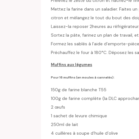
Prélevez le zeste du citron et hachez-le fi
Mettez la farine dans un saladier. Faites un 
citron et mélangez le tout du bout des doi
Laissez-la reposer 2heures au réfrigérateur
Sortez la pâte, farinez un plan de travail, 
Formez les sablés à l’aide d’emporte-pièce
Préchauffez le four à 180°C. Déposez les sa
Muffins aux légumes
Pour 16 muffins (en moules à cannelés):
150g de farine blanche T55
100g de farine complète (la DLC approchant,
2 œufs
1 sachet de levure chimique
250ml de lait
4 cuillères à soupe d’huile d’olive