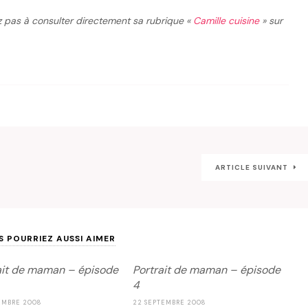
z pas à consulter directement sa rubrique «
Camille cuisine
» sur
ARTICLE SUIVANT
S POURRIEZ AUSSI AIMER
ait de maman – épisode
Portrait de maman – épisode
4
EMBRE 2008
22 SEPTEMBRE 2008