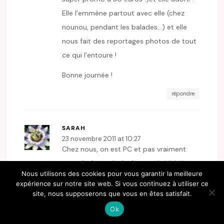
Elle l’emmène partout avec elle (chez
nounou, pendant les balades…) et elle
nous fait des reportages photos de tout
ce qui l’entoure !
Bonne journée !
répondre
SARAH
23 novembre 2011 at 10:27
Chez nous, on est PC et pas vraiment
console. Le petit de 4 ans a été initié aux
Nous utilisons des cookies pour vous garantir la meilleure
jeux video il y a peu, sur PC donc, mais il
expérience sur notre site web. Si vous continuez à utiliser ce
y joue avec son papa, en équipe avec
site, nous supposerons que vous en êtes satisfait.
chacun sa manette, jamais seul. Par
Ok
contre, cela dure plus de 15 mn ! Mais je