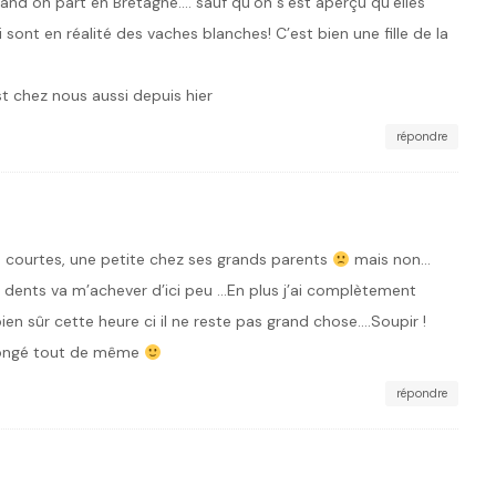
uand on part en Bretagne…. sauf qu’on s’est aperçu qu’elles
sont en réalité des vaches blanches! C’est bien une fille de la
st chez nous aussi depuis hier
répondre
s courtes, une petite chez ses grands parents
mais non…
de dents va m’achever d’ici peu …En plus j’ai complètement
en sûr cette heure ci il ne reste pas grand chose….Soupir !
longé tout de même
répondre