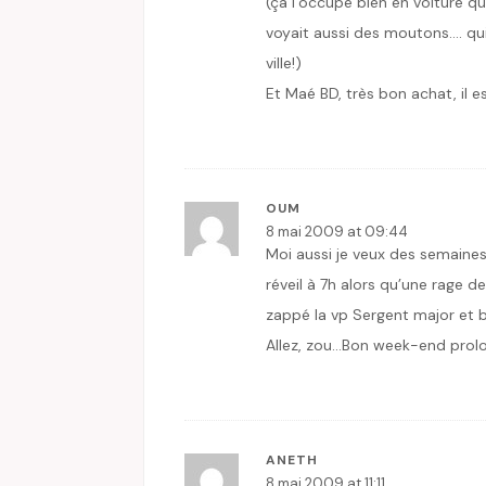
(ça l’occupe bien en voiture q
voyait aussi des moutons…. qui 
ville!)
Et Maé BD, très bon achat, il e
OUM
8 mai 2009 at 09:44
Moi aussi je veux des semaine
réveil à 7h alors qu’une rage 
zappé la vp Sergent major et bi
Allez, zou…Bon week-end pro
ANETH
8 mai 2009 at 11:11