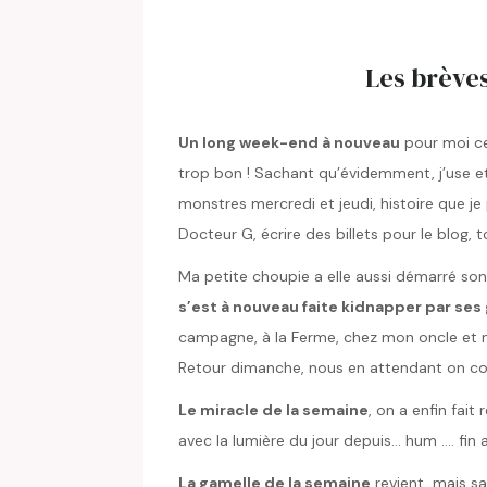
Les brèves
Un long week-end à nouveau
pour moi cet
trop bon ! Sachant qu’évidemment, j’use e
monstres mercredi et jeudi, histoire que j
Docteur G, écrire des billets pour le blog, t
Ma petite choupie a elle aussi démarré so
s’est à nouveau faite kidnapper par ses
campagne, à la Ferme, chez mon oncle et ma 
Retour dimanche, nous en attendant on com
Le miracle de la semaine
, on a enfin fait
avec la lumière du jour depuis… hum …. fin a
La gamelle de la semaine
revient, mais s