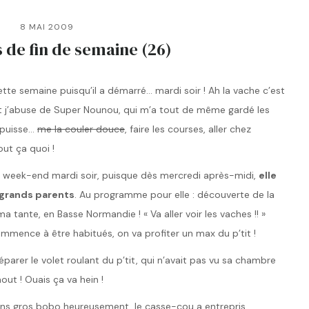
8 MAI 2009
 de fin de semaine (26)
te semaine puisqu’il a démarré… mardi soir ! Ah la vache c’est
t j’abuse de Super Nounou, qui m’a tout de même gardé les
e puisse…
me la couler douce
, faire les courses, aller chez
out ça quoi !
n week-end mardi soir, puisque dès mercredi après-midi,
elle
 grands parents
. Au programme pour elle : découverte de la
tante, en Basse Normandie ! « Va aller voir les vaches !! »
mence à être habitués, on va profiter un max du p’tit !
 réparer le volet roulant du p’tit, qui n’avait pas vu sa chambre
out ! Ouais ça va hein !
ans gros bobo heureusement, le casse-cou a entrepris