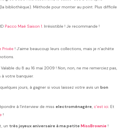
la bibliothèque). Méthode pour monter au point. Plus difficile
 BD
Pacco Maé Saison 1
. Irrésistible ! Je recommande !
 Privée
! J’aime beaucoup leurs collections, mais je n’achète
otions.
. Valable du 8 au 16 mai 2009 ! Non, non, ne me remerciez pas,
 à votre banquier.
uelques jours, à gagner si vous laissez votre avis un
bon
 répondre à l’interview de miss
electroménagère
,
c’est ici
. Et
e
!
nt, un
très joyeux aniversaire à ma petite
MissBrownie
!