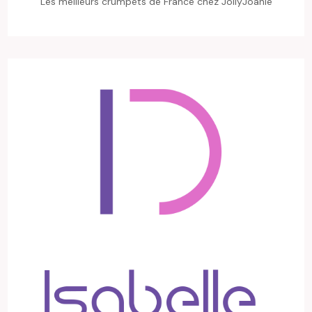
Les meilleurs crumpets de France chez JollyJoanie