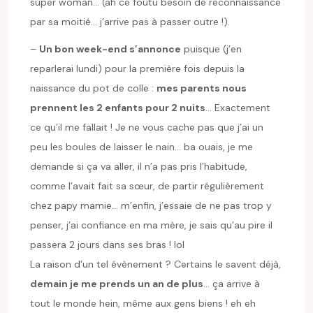
super woman… (ah ce foutu besoin de reconnaissance
par sa moitié… j’arrive pas à passer outre !).
–
Un bon week-end s’annonce
puisque (j’en
reparlerai lundi) pour la première fois depuis la
naissance du pot de colle :
mes parents nous
prennent les 2 enfants pour 2 nuits
… Exactement
ce qu’il me fallait ! Je ne vous cache pas que j’ai un
peu les boules de laisser le nain… ba ouais, je me
demande si ça va aller, il n’a pas pris l’habitude,
comme l’avait fait sa sœur, de partir régulièrement
chez papy mamie… m’enfin, j’essaie de ne pas trop y
penser, j’ai confiance en ma mère, je sais qu’au pire il
passera 2 jours dans ses bras ! lol
La raison d’un tel évènement ? Certains le savent déjà,
demain je me prends un an de plus
… ça arrive à
tout le monde hein, même aux gens biens ! eh eh