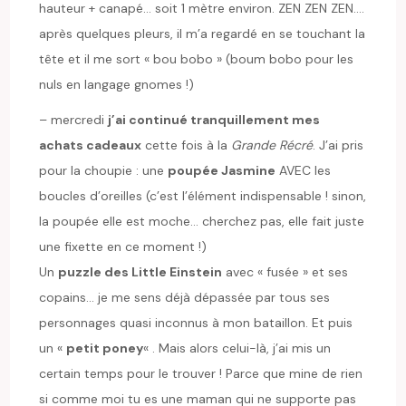
hauteur + canapé… soit 1 mètre environ. ZEN ZEN ZEN….
après quelques pleurs, il m’a regardé en se touchant la
tête et il me sort « bou bobo » (boum bobo pour les
nuls en langage gnomes !)
– mercredi
j’ai continué tranquillement mes
achats cadeaux
cette fois à la
Grande Récré
. J’ai pris
pour la choupie : une
poupée Jasmine
AVEC les
boucles d’oreilles (c’est l’élément indispensable ! sinon,
la poupée elle est moche… cherchez pas, elle fait juste
une fixette en ce moment !)
Un
puzzle des Little Einstein
avec « fusée » et ses
copains… je me sens déjà dépassée par tous ses
personnages quasi inconnus à mon bataillon. Et puis
un «
petit poney
« . Mais alors celui-là, j’ai mis un
certain temps pour le trouver ! Parce que mine de rien
si comme moi tu es une maman qui ne supporte pas