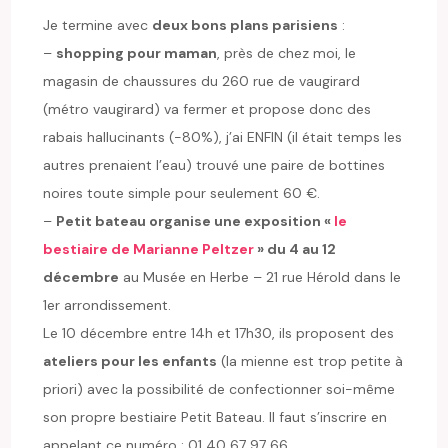
Je termine avec
deux bons plans parisiens
:
–
shopping pour maman
, près de chez moi, le
magasin de chaussures du 260 rue de vaugirard
(métro vaugirard) va fermer et propose donc des
rabais hallucinants (-80%), j’ai ENFIN (il était temps les
autres prenaient l’eau) trouvé une paire de bottines
noires toute simple pour seulement 60 €.
–
Petit bateau organise une exposition «
le
bestiaire de Marianne Peltzer
» du 4 au 12
décembre
au Musée en Herbe – 21 rue Hérold dans le
1er arrondissement.
Le 10 décembre entre 14h et 17h30, ils proposent des
ateliers pour les enfants
(la mienne est trop petite à
priori) avec la possibilité de confectionner soi-même
son propre bestiaire Petit Bateau. Il faut s’inscrire en
appelant ce numéro : 01 40 67 97 66.