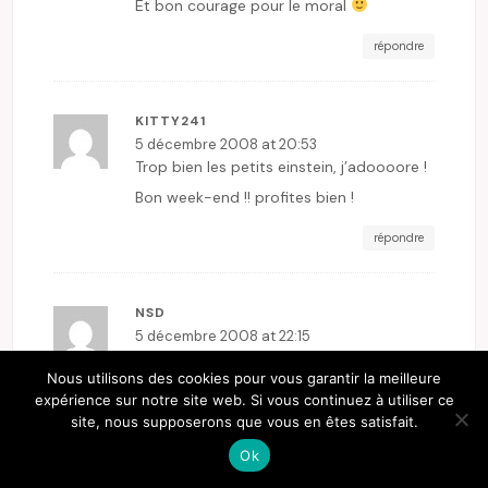
Et bon courage pour le moral
répondre
KITTY241
5 décembre 2008 at 20:53
Trop bien les petits einstein, j’adoooore !
Bon week-end !! profites bien !
répondre
NSD
5 décembre 2008 at 22:15
je trouve que l’on devrait nous décerner
Nous utilisons des cookies pour vous garantir la meilleure
une médaille à nous les femmes mères
expérience sur notre site web. Si vous continuez à utiliser ce
copines parfaites !!! que feraient-ils sans
site, nous supposerons que vous en êtes satisfait.
nous ?? en tout cas profites à fond de
Ok
ton week end, tout ira bien, tes parents