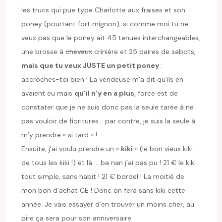
les trucs qui pue type Charlotte aux fraises et son
poney (pourtant fort mignon), si comme moi tu ne
veux pas que le poney ait 45 tenues interchangeables,
une brosse à
cheveux
crinière et 25 paires de sabots,
mais que tu veux JUSTE un petit poney
:
accroches-toi bien ! La vendeuse m’a dit qu’ils en
avaient eu mais
qu’il n’y en a plus
, force est de
constater que je ne suis donc pas la seule tarée à ne
pas vouloir de fioritures… par contre, je suis la seule à
m’y prendre « si tard » !
Ensuite, j’ai voulu prendre un «
kiki
» (le bon vieux kiki
de tous les kiki !) et là … ba nan j’ai pas pu ! 21 € le kiki
tout simple, sans habit ! 21 € bordel ! La moitié de
mon bon d’achat CE ! Donc on fera sans kiki cette
année. Je vais essayer d’en trouver un moins cher, au
pire ça sera pour son anniversaire.