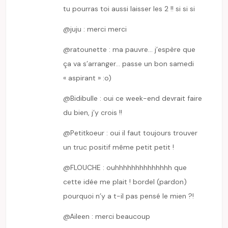
tu pourras toi aussi laisser les 2 !! si si si
@juju : merci merci
@ratounette : ma pauvre… j’espère que
ça va s’arranger… passe un bon samedi
« aspirant » :o)
@Bidibulle : oui ce week-end devrait faire
du bien, j’y crois !!
@Petitkoeur : oui il faut toujours trouver
un truc positif même petit petit !
@FLOUCHE : ouhhhhhhhhhhhhhh que
cette idée me plait ! bordel (pardon)
pourquoi n’y a t-il pas pensé le mien ?!
@Aileen : merci beaucoup