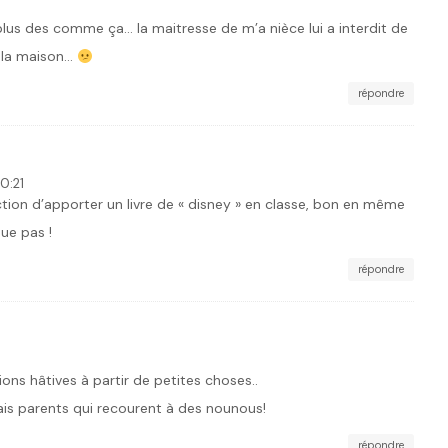
n plus des comme ça… la maitresse de m’a nièce lui a interdit de
 la maison…
répondre
0:21
iction d’apporter un livre de « disney » en classe, bon en même
ue pas !
répondre
ns hâtives à partir de petites choses..
ais parents qui recourent à des nounous!
répondre