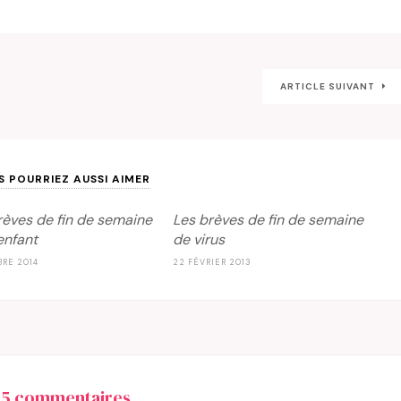
ARTICLE SUIVANT
S POURRIEZ AUSSI AIMER
rèves de fin de semaine
Les brèves de fin de semaine
enfant
de virus
BRE 2014
22 FÉVRIER 2013
75 commentaires