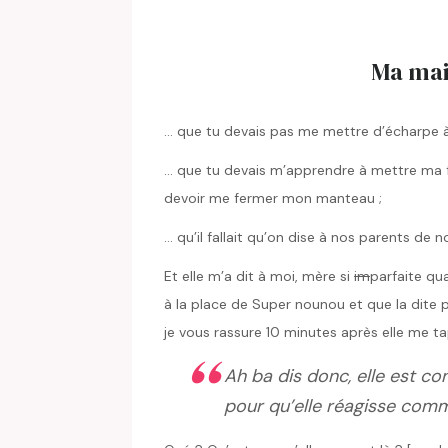
Ma mai
… que tu devais pas me mettre d’écharpe à l
… que tu devais m’apprendre à mettre ma fe
devoir me fermer mon manteau ;
… qu’il fallait qu’on dise à nos parents de 
Et elle m’a dit à moi, mère si
im
parfaite qu
à la place de Super nounou et que la dite p
je vous rassure 10 minutes après elle me tap
Ah ba dis donc, elle est co
pour qu’elle réagisse com