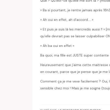
Qué ? Qu’est-ce qu’elle me sort là ? [mo
« Ba si pourtant, je rentre jamais après 18h
« Ah oui en effet, ah d’accord…. »
« Et puis je suis là les mercredis aussi !! »
qu’elle devrait pas se laisser culpabiliser ON
« Ah ba oui en effet »
Ba quoi, ma fille est JUSTE super contente 
Heureusement que j’aime cette maitresse d
en courant, parce que je pense que je me la
Comment ça je me vexe facilement ? Oui, le
sensible chez moi ! Mais je me soigne (toujo