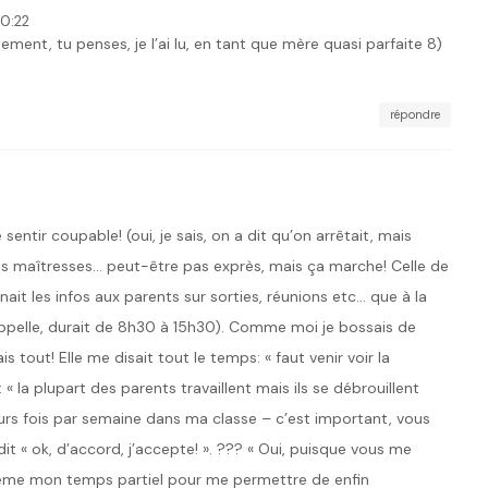
0:22
lement, tu penses, je l’ai lu, en tant que mère quasi parfaite 8)
répondre
tir coupable! (oui, je sais, on a dit qu’on arrêtait, mais
 ces maîtresses… peut-être pas exprès, mais ça marche! Celle de
ait les infos aux parents sur sorties, réunions etc… que à la
 rappelle, durait de 8h30 à 15h30). Comme moi je bossais de
s tout! Elle me disait tout le temps: « faut venir voir la
 « la plupart des parents travaillent mais ils se débrouillent
rs fois par semaine dans ma classe – c’est important, vous
i dit « ok, d’accord, j’accepte! ». ??? « Oui, puisque vous me
me mon temps partiel pour me permettre de enfin