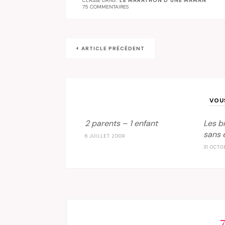
CLASSÉ DANS :
LE MARATHON D'UNE MAMAN
75 COMMENTAIRES
ARTICLE PRÉCÉDENT
VOU
2 parents – 1 enfant
Les b
sans 
6 JUILLET 2009
31 OCTO