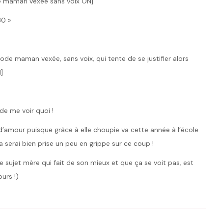
de maman vexée sans voix ON]
30 »
 [mode maman vexée, sans voix, qui tente de se justifier alors
]
de me voir quoi !
’amour puisque grâce à elle choupie va cette année à l’école
 serai bien prise un peu en grippe sur ce coup !
 sujet mère qui fait de son mieux et que ça se voit pas, est
urs !)