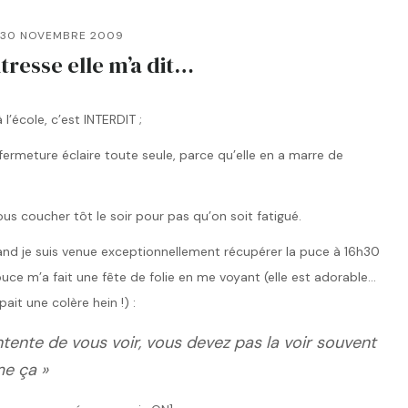
30 NOVEMBRE 2009
tresse elle m’a dit…
’école, c’est INTERDIT ;
rmeture éclaire toute seule, parce qu’elle en a marre de
nous coucher tôt le soir pour pas qu’on soit fatigué.
and je suis venue exceptionnellement récupérer la puce à 16h30
uce m’a fait une fête de folie en me voyant (elle est adorable…
ait une colère hein !) :
ntente de vous voir, vous devez pas la voir souvent
me ça »