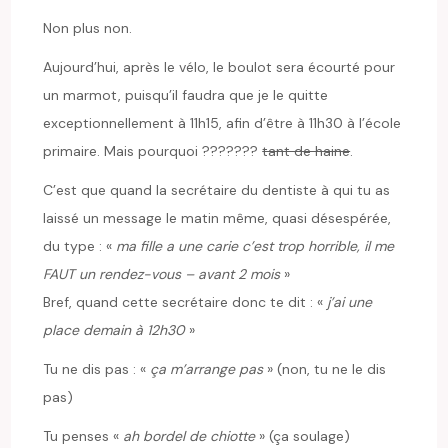
Non plus non.
Aujourd’hui, après le vélo, le boulot sera écourté pour
un marmot, puisqu’il faudra que je le quitte
exceptionnellement à 11h15, afin d’être à 11h30 à l’école
primaire. Mais pourquoi ???????
tant de haine
.
C’est que quand la secrétaire du dentiste à qui tu as
laissé un message le matin même, quasi désespérée,
du type : «
ma fille a une carie c’est trop horrible, il me
FAUT un rendez-vous – avant 2 mois
»
Bref, quand cette secrétaire donc te dit : «
j’ai une
place demain à 12h30
»
Tu ne dis pas : «
ça m’arrange pas
» (non, tu ne le dis
pas)
Tu penses «
ah bordel de chiotte
» (ça soulage)