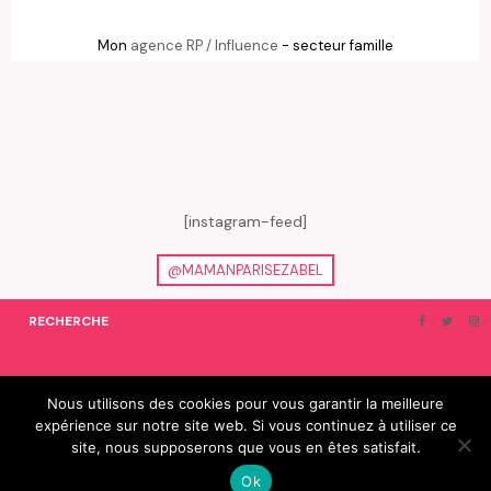
Mon
agence RP / Influence
- secteur famille
[instagram-feed]
@MAMANPARISEZABEL
RECHERCHE
ON EN PARLE…
BLOGROLL
Nous utilisons des cookies pour vous garantir la meilleure
expérience sur notre site web. Si vous continuez à utiliser ce
© 2019 e-Zabel - tous droits réservés. fabriqué avec amour par
site, nous supposerons que vous en êtes satisfait.
camille villard | cdltbisou
Ok