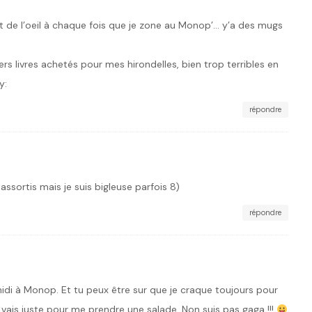
ait de l’oeil à chaque fois que je zone au Monop’… y’a des mugs
iers livres achetés pour mes hirondelles, bien trop terribles en
y:
répondre
assortis mais je suis bigleuse parfois 8)
répondre
midi à Monop. Et tu peux être sur que je craque toujours pour
 vais juste pour me prendre une salade. Non suis pas gaga !!!