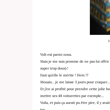
M
Volt est parmi nous.
Mais je me suis promise de ne pas lui offrir 
super trop doux) !
Faut qu’elle le mérite ! Hein !?
Mouais… je me laisse 3 jours pour craquer…
Et j’en ai profité pour prendre cette jolie b
mettre ses 48 voiturettes par exemple…
Voila, et puis ça aurait pu être pire, il y av
toc.