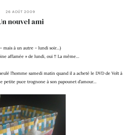
26 AOÛT 2009
Un nouvel ami
i – mais à un autre – lundi soir…)
copine affamée » de lundi, oui !! La même…
gueulé l’homme samedi matin quand il a acheté le DVD de Volt à
aine petite puce trognone à son papounet d’amour…