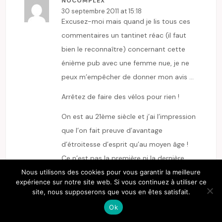
NOCOMPLEX
30 septembre 2011 at 15:18
Excusez-moi mais quand je lis tous ces
commentaires un tantinet réac (il faut
bien le reconnaître) concernant cette
énième pub avec une femme nue, je ne
peux m’empêcher de donner mon avis …
Arrêtez de faire des vélos pour rien !
On est au 21ème siècle et j’ai l’impression
que l’on fait preuve d’avantage
d’étroitesse d’esprit qu’au moyen âge !
Ce n’est pas la première ni la dernière
femme à poil que vous verrez nom de
Nous utilisons des cookies pour vous garantir la meilleure
expérience sur notre site web. Si vous continuez à utiliser ce
nom ! Qu’est-ce qu’on en a à péter au
site, nous supposerons que vous en êtes satisfait.
final ?? Rien, absolument rien… ! Ne vous
Ok
plaignez pas, ils auraient pu en afficher