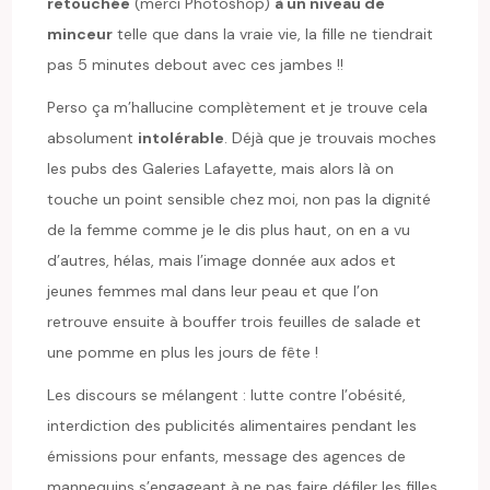
retouchée
(merci Photoshop)
à un niveau de
minceur
telle que dans la vraie vie, la fille ne tiendrait
pas 5 minutes debout avec ces jambes !!
Perso ça m’hallucine complètement et je trouve cela
absolument
intolérable
. Déjà que je trouvais moches
les pubs des Galeries Lafayette, mais alors là on
touche un point sensible chez moi, non pas la dignité
de la femme comme je le dis plus haut, on en a vu
d’autres, hélas, mais l’image donnée aux ados et
jeunes femmes mal dans leur peau et que l’on
retrouve ensuite à bouffer trois feuilles de salade et
une pomme en plus les jours de fête !
Les discours se mélangent : lutte contre l’obésité,
interdiction des publicités alimentaires pendant les
émissions pour enfants, message des agences de
mannequins s’engageant à ne pas faire défiler les filles