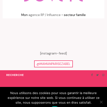
Mon
agence RP / Influence
- secteur famille
[instagram-feed]
@MAMANPARISEZABEL
RECHERCHE
ON EN PARLE…
BLOGROLL
Nous utilisons des cookies pour vous garantir la meilleure
expérience sur notre site web. Si vous continuez à utiliser ce
© 2019 e-Zabel - tous droits réservés. fabriqué avec amour par
site, nous supposerons que vous en êtes satisfait.
camille villard | cdltbisou