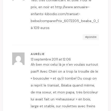
prix, en noir et
http://www.annuaire-
enfants-kibodio.com/transat-
bebe/comparerPrix_6072205_beaba_0_0_0gris
à 109 euros
répondre
AURÉLIE
13 septembre 2011 at 12:06
Ah ben moi celui là je n’en voulais surtout
pas!!! Avec Chéri on a trop la trouille de le
« bousculer » et qu’il tombe! Du coup on
a reprit le transat, Béaba quand même,
de ma soeur, et mon papa, très bricoleur
lui avait fait un »rehausseur » en bois,
large et stable, sur roulettes avec freins