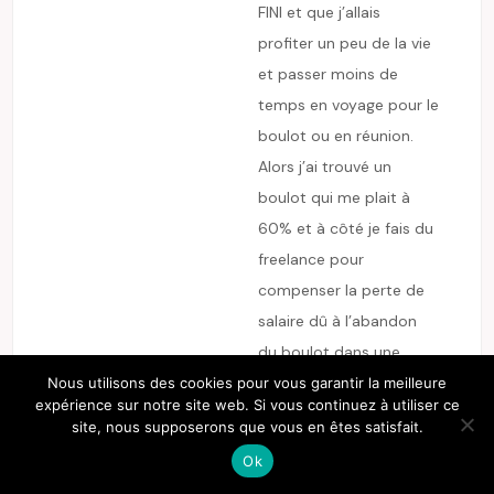
FINI et que j’allais
profiter un peu de la vie
et passer moins de
temps en voyage pour le
boulot ou en réunion.
Alors j’ai trouvé un
boulot qui me plait à
60% et à côté je fais du
freelance pour
compenser la perte de
salaire dû à l’abandon
du boulot dans une
grosse boîte. Et la
Nous utilisons des cookies pour vous garantir la meilleure
expérience sur notre site web. Si vous continuez à utiliser ce
bonne surprise c’est que
site, nous supposerons que vous en êtes satisfait.
le freelance ça me plait
Ok
beaucoup aussi. Donc