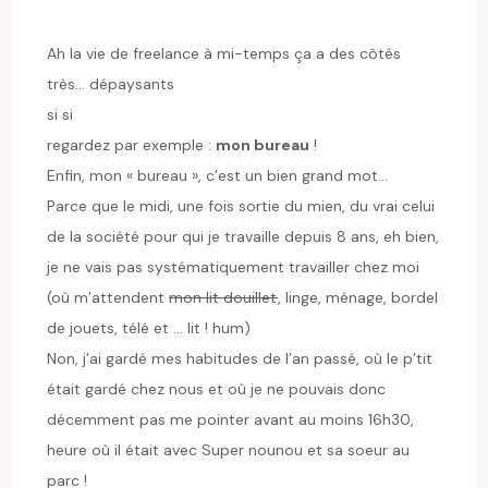
Ah la vie de freelance à mi-temps ça a des côtés
très… dépaysants
si si
regardez par exemple :
mon bureau
!
Enfin, mon « bureau », c’est un bien grand mot…
Parce que le midi, une fois sortie du mien, du vrai celui
de la société pour qui je travaille depuis 8 ans, eh bien,
je ne vais pas systématiquement travailler chez moi
(où m’attendent
mon lit douillet
, linge, ménage, bordel
de jouets, télé et … lit ! hum)
Non, j’ai gardé mes habitudes de l’an passé, où le p’tit
était gardé chez nous et où je ne pouvais donc
décemment pas me pointer avant au moins 16h30,
heure où il était avec Super nounou et sa soeur au
parc !