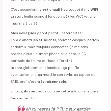
C’est accueillant,
c’est chauffé
surtout et il y le
WIFI
gratuit
(enfin quand il fonctionne) ( les WC) (et une
machine à café)
Mes collègues
y sont plutôt… hétéroclites :
Il y a d’abord
les étudiants
, souvent casqués, parfois
endormis, mais toujours connectés (je me sens
proche d’eux : le smart phone d’un côté, le PC
portable de l’autre et l’Ipod à l’oreille)
Ils sont globalement silencieux ; ça pouffe
éventuellement, ça mordille son stylo, ça tapote du
SMS, bref, c’est
très raisonnable
.
En plus,
ils sont polis
comme cette ado qui me toisa
l’an dernier d’un :
eh tu restes là ? Tu peux garder