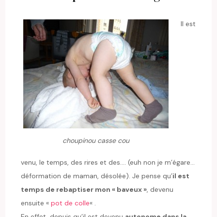
Il est
choupinou casse cou
venu, le temps, des rires et des…. (euh non je m’égare…
déformation de maman, désolée). Je pense qu’
il est
temps de rebaptiser mon « baveux »
, devenu
ensuite «
pot de colle
« .
En effet, depuis qu’il est devenu
autonome dans la