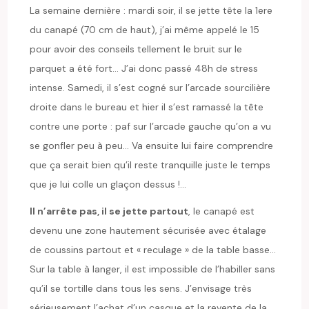
La semaine dernière : mardi soir, il se jette tête la 1ere
du canapé (70 cm de haut), j’ai même appelé le 15
pour avoir des conseils tellement le bruit sur le
parquet a été fort… J’ai donc passé 48h de stress
intense. Samedi, il s’est cogné sur l’arcade sourcilière
droite dans le bureau et hier il s’est ramassé la tête
contre une porte : paf sur l’arcade gauche qu’on a vu
se gonfler peu à peu… Va ensuite lui faire comprendre
que ça serait bien qu’il reste tranquille juste le temps
que je lui colle un glaçon dessus !…
Il n’arrête pas, il se jette partout
, le canapé est
devenu une zone hautement sécurisée avec étalage
de coussins partout et « reculage » de la table basse…
Sur la table à langer, il est impossible de l’habiller sans
qu’il se tortille dans tous les sens. J’envisage très
sérieusement l’achat d’un casque et la revente de la