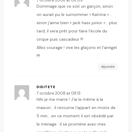
7 octobre 2008 at 08:09
Dommage que ce soit un garçon, sinon
on aurait pu le surnommer « Katrina »…
sinon j’aime bien « jack hass junior »… plus
tard, il sera prêt pour faire l’école du
cirque puis cascadeur !!!
Allez courage ! vive les glaçons et l’arnigel
!!!!
répondre
DIDITETE
7 octobre 2008 at 08:13
Hihi je me marre ! J’ai le même à la
maison… il retourne l’appart en moins de
5 min… en ce moment il est obsédé par
le ménage : il se promène avec mes