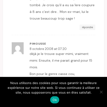
tombé. Je crois qu’il a eu sa 1ere coupure
à 8 ans c’est dire… Mon ex-mari, lui le
trouve beaucoup trop sage !
répondre
PIMOUSSE
8 octobre 2008 at 07:20
déjà je le trouve super mimi, vraiment
mimi. Ensuite, il me parait grand pour 15
mois.
Bon pour le genre casse cou,
effectivement il en fait des bêtises, mais
Nous utilisons des cookies pour vous garantir la meilleure
le deuxième en fait toujours plus que le
expérience sur notre site web. Si vous continuez à utiliser ce
site, nous supposerons que vous en êtes satisfait.
premier. J’aime bien jack ass, également
Ok
le surnom de mon neveu (le 2eme) qui ne