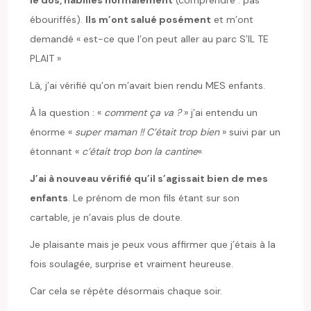
le dos, habillés normalement
(comprendre : pas
ébouriffés).
Ils m’ont salué posément
et m’ont
demandé « est-ce que l’on peut aller au parc S’IL TE
PLAIT »
Là, j’ai vérifié qu’on m’avait bien rendu MES enfants.
À la question : «
comment ça va ?
» j’ai entendu un
énorme «
super maman !! C’était trop bien
» suivi par un
étonnant «
c’était trop bon la cantine
«
J’ai à nouveau vérifié qu’il s’agissait bien de mes
enfants
. Le prénom de mon fils étant sur son
cartable, je n’avais plus de doute.
Je plaisante mais je peux vous affirmer que j’étais à la
fois soulagée, surprise et vraiment heureuse.
Car cela se répète désormais chaque soir.