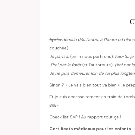
C
Après
demain dès l’aube, à l’heure où blan
couchée)
Je partirai
(enfin nous partirons).
Vois-tu, je
J’irai par la forêt
(et l’autoroute),
j’irai par
Je ne puis demeurer loin de toi plus longte
Sinon ? « Je vais bien tout va bien », je prép
Et je suis accessoirement en train de tomb
BREF
Check list SVP ! Au rapport tout ça !
Certificats médicaux pour les enfants
: 