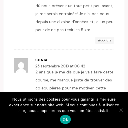
dû nous prévenir un tout petit peu avant,
je me serais entraînée! Je n’ai pas couru
depuis une dizaine d’années et j’ai un peu
peur de ne pas tenir les 5 km …
répondre
SONIA
25 septembre 2013 at 06:42
2 ans que je me dis que je vais faire cette
course, me manque juste de trouver des
co équipières pour me motiver, cette
année est donc la bonne si tu me choisis
Nous utilisons des cookies pour vous garantir la meilleure
ne restera qu’à m’entraîner, ok j’ai pas
expérience sur notre site web. Si vous continuez à utiliser ce
site, nous supposerons que vous en êtes satisfait.
couru depuis des années et la dernière
Ok
fois que j’ai fait la course avec ma
poulette de 6 ans j’ai perdu, mais j’y crois