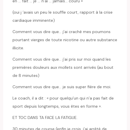
en … fait … je … n’ai … jamais… couru »
(oui j ‘avais un peu le souffle court, rapport à la crise
cardiaque imminente)
Comment vous dire que… j’ai craché mes poumons
pourtant vierges de toute nicotine ou autre substance
illicite.
Comment vous dire que… j’ai pris sur moi quand les
premières douleurs aux mollets sont arrivés (au bout
de 8 minutes)
Comment vous dire que… je suis super fière de moi.
Le coach, il a dit : « pour quelqu’un qui n’a pas fait de
sport depuis longtemps, vous êtes en forme ».
ET TOC DANS TA FACE LA FATIGUE.
30 minutes de course (enfin je crois, j’ai arrêté de