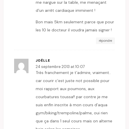
me nargue sur la table, me menaçant
d’un arrêt cardiaque imminent !
Bon mais 5km seulement parce que pour
les 10 le docteur il voudra jamais signer !
répondre
JOËLLE
24 septembre 2013 at 10:07
Très franchement je t’admire, vraiment..
car courir c’est juste not possible pour
moi rapport aux poumons, aux
courbatures toussa!! par contre je me
suis enfin inscrite à mon cours d’aqua
gym/biking/trempoline/palme, oui rien
que ça dans 1 seul cours mais on alterne
hein selon les semaines.