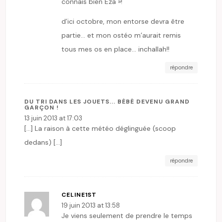
connais bien Eza »!
d’ici octobre, mon entorse devra être
partie… et mon ostéo m’aurait remis
tous mes os en place… inchallah!!
répondre
DU TRI DANS LES JOUETS... BÉBÉ DEVENU GRAND
GARÇON !
13 juin 2013 at 17:03
[…] La raison à cette météo déglinguée (scoop
dedans) […]
répondre
CELINE1ST
19 juin 2013 at 13:58
Je viens seulement de prendre le temps