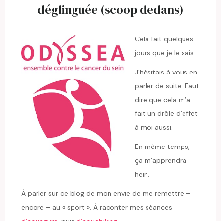
déglinguée (scoop dedans)
Cela fait quelques
jours que je le sais.
J’hésitais à vous en
parler de suite. Faut
dire que cela m’a
fait un drôle d’effet
à moi aussi.
En même temps,
ça m’apprendra
hein.
À parler sur ce blog de mon envie de me remettre –
encore – au « sport ». À raconter mes séances
d’aquagym
, puis
d’aquabiking
…