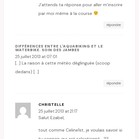
J’attends ta réponse pour aller m’inscrire
par moi même à la course
répondre
DIFFÉRENCES ENTRE L'AQUABIKING ET LE
WATERBIKE. SOIN DES JAMBES
25 juillet 2013 at 07:01
[…] La raison à cette météo déglinguée (scoop
dedans) […]
répondre
CHRISTELLE
25 juillet 2013 at 21:17
Salut Ezabel,
tout comme Celine1st, je voulais savoir si
tu connais qui est selectionné …??