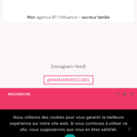
Mon
agence RP / Influence
- secteur famille
[instagram-feed]
@MAMANPARISEZABEL
RECHERCHE
ON EN PARLE…
BLOGROLL
Nous utilisons des cookies pour vous garantir la meilleure
expérience sur notre site web. Si vous continuez à utiliser ce
© 2019 e-Zabel - tous droits réservés. fabriqué avec amour par
site, nous supposerons que vous en êtes satisfait.
camille villard | cdltbisou