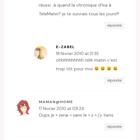
réussi…à quand la chronique d’Isa à
TeleMatin? je te suivrais tous les jours!!!
répondre
E-ZABEL
18 février 2010 at 21:35
ohhhhhhhhhh télé matin c’est
trop tôt pour moi
répondre
MAMAN@HOME
17 février 2010 at 09:24
Oups je « serai » sans le « s » j’y tiens.
répondre