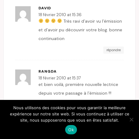
DAVID
18 février 2010 at 15:36
Très ravi d’avoir vu l’émission
et d’avoir pu découvrir votre blog. bonne
continuation
répondre
RANGDA
18 février 2010 at 15:37
et bien voilà, première nouvelle lectrice
depuis votre passage à l’émission !!!
Votre style d’écriture est vraiment
Nous utilisons des cookies pour vous garantir la meilleure
agréable à lire, maman de deux petits
expérience sur notre site web. Si vous continuez à utiliser ce
monstres je vais prendre RDV avec votre
site, nous supposerons que vous en êtes satisfait.
blog régulièrement…
Ok