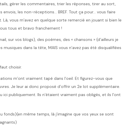
ls, gérer les commentaires, trier les réponses, tirer au sort,
es envois, les non-réceptions… BREF. Tout ça pour… vous faire
nt. Là, vous m’avez en quelque sorte remercié en jouant si bien le
vous tous et bravo franchement !
il, sur vos blogs), des poèmes, des « chansons » (d’ailleurs je
s musiques dans la tête, MAIS vous n’avez pas été disqualifiées
aut choisir.
ations m’ont vraiment tapé dans l’oeil. Et figurez-vous que
res. Je leur ai donc proposé d’offrir un 2e lot supplémentaire.
au ici publiquement. Ils n’étaient vraiment pas obligés, et ils l’ont
au fonds)(en même temps, là j’imagine que vos yeux se sont
gagnants)