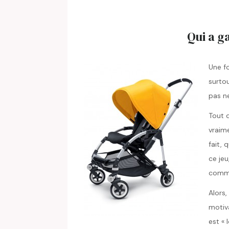
Qui a g
Une fo
surtou
pas ne
Tout d
vraime
fait, 
ce jeu
comme
Alors,
motiv
est « 