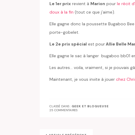
Le 1er prix
revient à
Marion
pour
le récit d
doux à la fin
(tout ce que j’aime).
Elle gagne donc la poussette Bugaboo Bee ai
porte-gobelet.
Le 2e prix spécial
est pour
Allie Belle M
Elle gagne le sac à langer bugaboo bb01 en 
Les autres… voila, vraiment, si je pouvais 
Maintenant, je vous invite à jouer
chez Chr
CLASSÉ DANS :
GEEK ET BLOGUEUSE
25 COMMENTAIRES