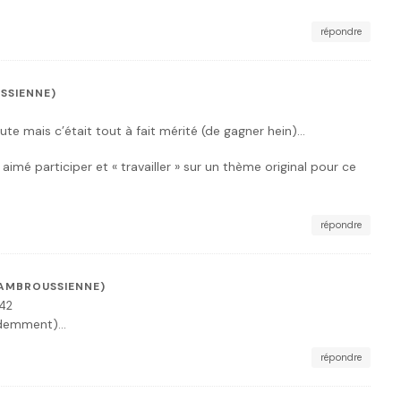
répondre
SSIENNE)
ute mais c’était tout à fait mérité (de gagner hein)…
 aimé participer et « travailler » sur un thème original pour ce
répondre
CAMBROUSSIENNE)
:42
videmment)…
répondre