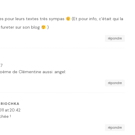
tes pour leurs textes très sympas
(Et pour info, c’était qui la
e fureter sur son blog
)
répondre
47
poème de Clémentine aussi :angel:
répondre
TRIOCHKA
11 at 20:42
chée !
répondre