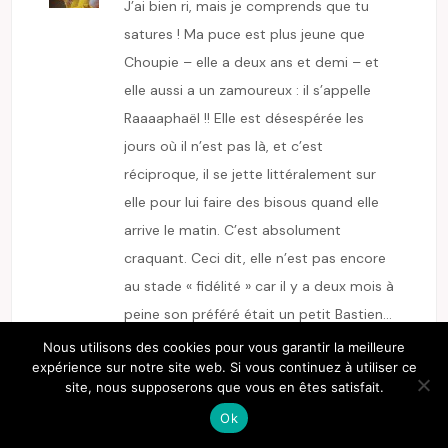
J’ai bien ri, mais je comprends que tu
satures ! Ma puce est plus jeune que
Choupie – elle a deux ans et demi – et
elle aussi a un zamoureux : il s’appelle
Raaaaphaël !! Elle est désespérée les
jours où il n’est pas là, et c’est
réciproque, il se jette littéralement sur
elle pour lui faire des bisous quand elle
arrive le matin. C’est absolument
craquant. Ceci dit, elle n’est pas encore
au stade « fidélité » car il y a deux mois à
peine son préféré était un petit Bastien…
Nous utilisons des cookies pour vous garantir la meilleure
expérience sur notre site web. Si vous continuez à utiliser ce
répondre
site, nous supposerons que vous en êtes satisfait.
Ok
E-ZABEL