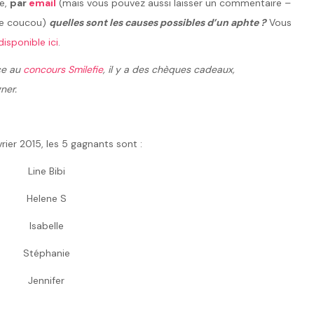
re,
par
email
(mais vous pouvez aussi laisser un commentaire –
ire coucou)
quelles sont les causes possibles d’un aphte ?
Vous
isponible ici
.
ce au
concours Smilefie
, il y a des chèques cadeaux,
ner.
vrier 2015, les 5 gagnants sont :
Line Bibi
Helene S
Isabelle
Stéphanie
Jennifer