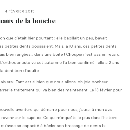
4 FÉVRIER 2015
maux de la bouche
ion que c’était hier pourtant : elle babillait un peu, bavait
s petites dents poussaient. Mais, à 10 ans, ces petites dents
is bien rangées… dans une boite ! Choupie n’est pas en retard,
 L’orthodontiste vu cet automne l’a bien confirmé : elle a 2 ans
la dentition d’adulte.
ais vrai. Tant est si bien que nous allons, oh joie bonheur,
rer le traitement qui va bien dès maintenant. Le 13 février pour
…
nouvelle aventure qui démarre pour nous, j’aurai à mon avis
revenir sur le sujet ici. Ce qui m’inquiète le plus dans l’histoire
t qu’avec sa capacité à bâcler son brossage de dents bi-