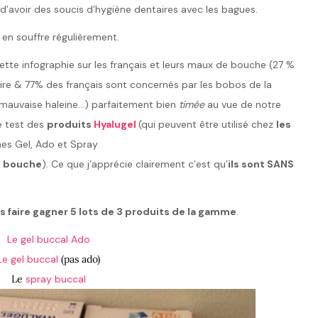
ue d’avoir des soucis d’hygiène dentaires avec les bagues.
e en souffre régulièrement.
cette infographie sur les français et leurs maux de bouche (27 %
ire & 77% des français sont concernés par les bobos de la
, mauvaise haleine…) parfaitement bien
timée
au vue de notre
le test des
produits
Hyalugel
(qui peuvent être utilisé chez
les
es Gel, Ado et Spray
de bouche
). Ce que j’apprécie clairement c’est qu’
ils sont SANS
s faire gagner 5 lots de 3 produits de la gamme
.
Le gel buccal Ado
Le gel buccal
(pas ado)
Le
spray buccal