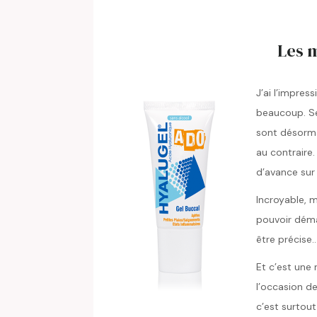
Les 
J’ai l’impress
beaucoup. Se
sont désorma
au contraire.
d’avance sur 
Incroyable, m
pouvoir démar
être précise
Et c’est une 
l’occasion de 
c’est surtou