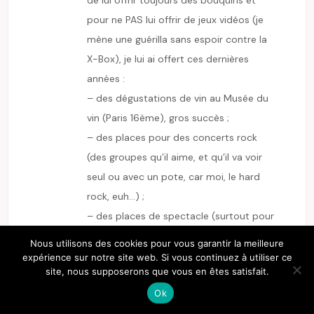
pour ne PAS lui offrir de jeux vidéos (je
mène une guérilla sans espoir contre la
X-Box), je lui ai offert ces dernières
années :
– des dégustations de vin au Musée du
vin (Paris 16ème), gros succès ;
– des places pour des concerts rock
(des groupes qu’il aime, et qu’il va voir
seul ou avec un pote, car moi, le hard
rock, euh…) ;
– des places de spectacle (surtout pour
des humoristes, comme ça j’en profite
Nous utilisons des cookies pour vous garantir la meilleure
aussi) ;
expérience sur notre site web. Si vous continuez à utiliser ce
site, nous supposerons que vous en êtes satisfait.
– des chemises (pour remplacer
Ok
progressivement et subrepticement les
horribles chemises que sa Môman lui