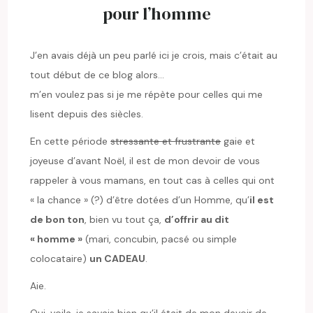
pour l’homme
J’en avais déjà un peu parlé ici je crois, mais c’était au
tout début de ce blog alors…
m’en voulez pas si je me répète pour celles qui me
lisent depuis des siècles.
En cette période
stressante et frustrante
gaie et
joyeuse d’avant Noël, il est de mon devoir de vous
rappeler à vous mamans, en tout cas à celles qui ont
« la chance » (?) d’être dotées d’un Homme, qu’
il est
de bon ton
, bien vu tout ça,
d’offrir au dit
« homme »
(mari, concubin, pacsé ou simple
colocataire)
un CADEAU
.
Aie.
Oui, voila, je savais bien qu’il était de mon devoir de