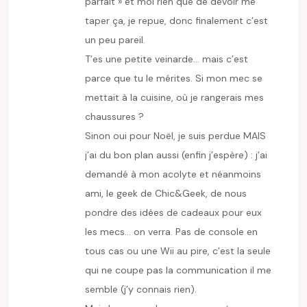
parfait » et moi rien que de devoir me
taper ça, je repue, donc finalement c’est
un peu pareil.
T’es une petite veinarde… mais c’est
parce que tu le mérites. Si mon mec se
mettait à la cuisine, où je rangerais mes
chaussures ?
Sinon oui pour Noël, je suis perdue MAIS
j’ai du bon plan aussi (enfin j’espère) : j’ai
demandé à mon acolyte et néanmoins
ami, le geek de Chic&Geek, de nous
pondre des idées de cadeaux pour eux
les mecs… on verra. Pas de console en
tous cas ou une Wii au pire, c’est la seule
qui ne coupe pas la communication il me
semble (j’y connais rien).