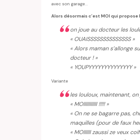
avec son garage…
Alors désormais c’est MOI qui propose 
on joue au docteur les lou
« OUAISSSSSSSSSSSSSS »
« Alors maman s’allonge sur
docteur ! »
« YOUPYYYYYYYYYYYYYY »
Variante
les louloux, maintenant, on 
« MOIIIIIIIIIII !!!!! »
« On ne se bagarre pas, ch
maquilles (pour de faux hein
« MOIIIIII zaussi ze veux co