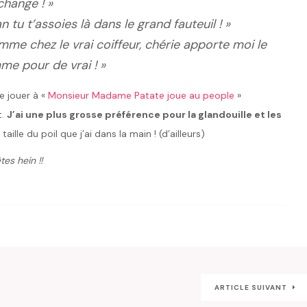
change ! »
n tu t’assoies là dans le grand fauteuil ! »
mme chez le vrai coiffeur, chérie apporte moi le
me pour de vrai ! »
re jouer à «
Monsieur Madame Patate joue au people
»
t.
J’ai une plus grosse préférence pour la glandouille et les
aille du poil que j’ai dans la main ! (d’ailleurs)
es hein !!
ARTICLE SUIVANT