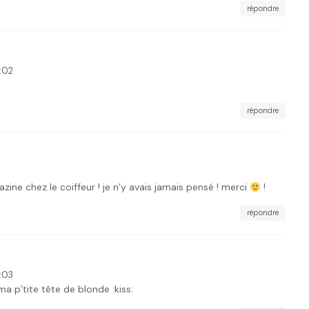
répondre
:02
répondre
ine chez le coiffeur ! je n’y avais jamais pensé ! merci
!
répondre
:03
a p’tite tête de blonde :kiss: