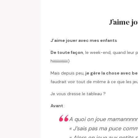
J’aime j
J’aime jouer avec mes enfants
De toute façon
, le week-end, quand leur pè
hiiiiiiiiiiiiiiii)
Mais depuis peu,
je gère la chose avec be
faudrait voir tout de même à ce que les je
Je vous dresse le tableau ?
Avant
:
A quoi on joue mamannnnn
« J’sais pas ma puce comm
« Alors on joue aux petits pon