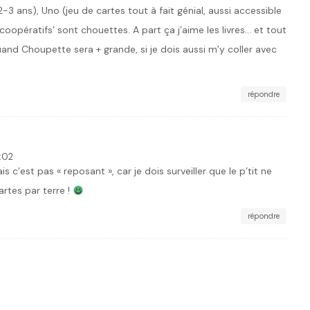
2-3 ans), Uno (jeu de cartes tout à fait génial, aussi accessible
 ‘coopératifs’ sont chouettes. A part ça j’aime les livres… et tout
uand Choupette sera + grande, si je dois aussi m’y coller avec
répondre
:02
s c’est pas « reposant », car je dois surveiller que le p’tit ne
artes par terre !
répondre