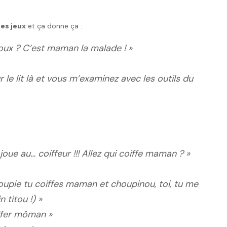
les jeux
et ça donne ça :
loux ? C’est maman la malade ! »
 le lit là et vous m’examinez avec les outils du
joue au… coiffeur !!! Allez qui coiffe maman ? »
oupie tu coiffes maman et choupinou, toi, tu me
 titou !) »
iffer môman »