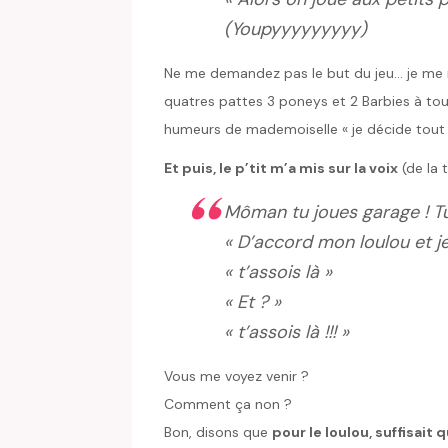
(Youpyyyyyyyyy)
Ne me demandez pas le but du jeu… je me r
quatres pattes 3 poneys et 2 Barbies à tou
humeurs de mademoiselle « je décide tout 
Et puis, le p’tit m’a mis sur la voix
(de la t
Môman tu joues garage ! Tu 
« D’accord mon loulou et je 
« t’assois là »
« Et ? »
« t’assois là !!! »
Vous me voyez venir ?
Comment ça non ?
Bon, disons que
pour le loulou, suffisait