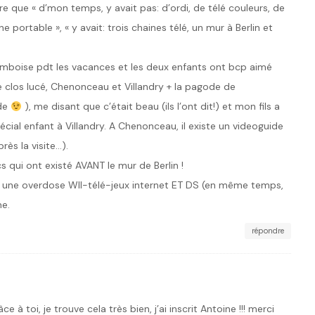
ire que « d’mon temps, y avait pas: d’ordi, de télé couleurs, de
 portable », « y avait: trois chaines télé, un mur à Berlin et
mboise pdt les vacances et les deux enfants ont bcp aimé
le clos lucé, Chenonceau et Villandry + la pagode de
de
), me disant que c’était beau (ils l’ont dit!) et mon fils a
écial enfant à Villandry. A Chenonceau, il existe un videoguide
près la visite…).
cs qui ont existé AVANT le mur de Berlin !
it une overdose WII-télé-jeux internet ET DS (en même temps,
me.
répondre
ce à toi, je trouve cela très bien, j’ai inscrit Antoine !!! merci