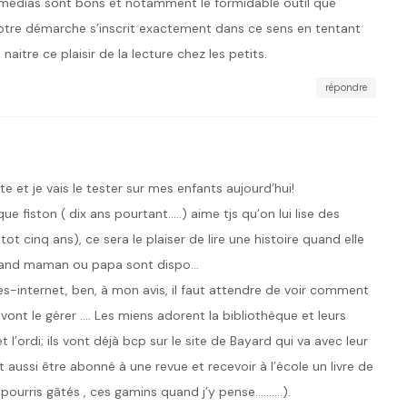
es médias sont bons et notamment le formidable outil que
Notre démarche s’inscrit exactement dans ce sens en tentant
itre ce plaisir de la lecture chez les petits.
répondre
ite et je vais le tester sur mes enfants aujourd’hui!
que fiston ( dix ans pourtant…..) aime tjs qu’on lui lise des
ot cinq ans), ce sera le plaiser de lire une histoire quand elle
quand maman ou papa sont dispo…
es-internet, ben, à mon avis, il faut attendre de voir comment
vont le gérer …. Les miens adorent la bibliothèque et leurs
l’ordi; ils vont déjà bcp sur le site de Bayard qui va avec leur
 aussi être abonné à une revue et recevoir à l’école un livre de
 pourris gâtés , ces gamins quand j’y pense……….).