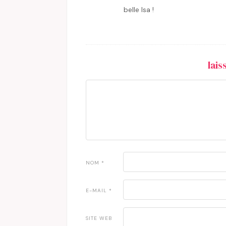
belle Isa !
lai
NOM
*
E-MAIL
*
SITE WEB