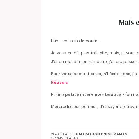
Mais e
Euh… en train de courir…
Je vous en dis plus très vite, mais, je vou
J’ai du mal à m’en remettre, j’ai cru pass
Pour vous faire patienter, n’hésitez pas, j’a
Réussis
Et une
petite interview « beauté »
(on ne 
Mercredi c’est permis… d’essayer de travai
CLASSÉ DANS :
LE MARATHON D'UNE MAMAN
6 COMMENTAIRES