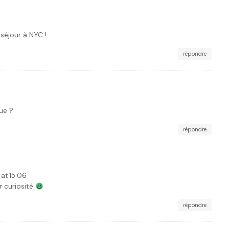
 séjour à NYC !
répondre
ue ?
répondre
 at 15:06
 curiosité
répondre