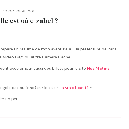
12 OCTOBRE 2011
lle est où e-zabel ?
s prépare un résumé de mon aventure à … la préfecture de Paris…
er à Vidéo Gag, ou autre Caméra Caché.
i écrit avec amour aussi des billets pour le site
Nos Matins
rigole pas au fond) sur le site «
La vraie beauté
»
ller un peu…