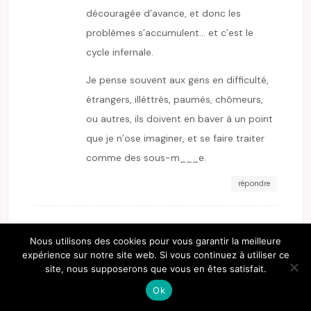
découragée d’avance, et donc les
problèmes s’accumulent… et c’est le
cycle infernale.
Je pense souvent aux gens en difficulté,
étrangers, illéttrés, paumés, chômeurs,
ou autres, ils doivent en baver à un point
que je n’ose imaginer, et se faire traiter
comme des sous-m___e.
répondre
E-ZABEL
Nous utilisons des cookies pour vous garantir la meilleure
13 octobre 2011 at 21:42
expérience sur notre site web. Si vous continuez à utiliser ce
ah ah ah j’adore l’expérience
site, nous supposerons que vous en êtes satisfait.
finlandaise
:angel:
Ok
répondre