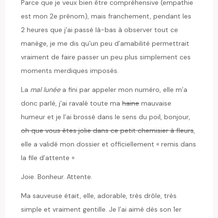
Parce que je veux bien être compréhensive (empathie
est mon 2
e
prénom), mais franchement, pendant les
2 heures que j’ai passé là-bas à observer tout ce
manège, je me dis qu’un peu d’amabilité permettrait
vraiment de faire passer un peu plus simplement ces
moments merdiques imposés.
La
mal lunée
a fini par appeler mon numéro, elle m’a
donc parlé, j’ai ravalé toute ma
haine
mauvaise
humeur et je l’ai brossé dans le sens du poil, bonjour,
oh que vous êtes jolie dans ce petit chemisier à fleurs
,
elle a validé mon dossier et officiellement « remis dans
la file d’attente »
Joie. Bonheur. Attente.
Ma sauveuse était, elle, adorable, très drôle, très
simple et vraiment gentille. Je l’ai aimé dès son 1
er