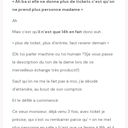
« Ah ba si elle ne donne plus de tickets c’est qu’on
ne prend plus personne madame »
Ah
Mais c’est qu’
il n’est que 14h en fait
donc euh…
« plus de ticket, plus d’entrée, faut revenir demain »
(Ok toi parler machine ou toi humain ?)(je vous passe
la description du ton de la dame lors de ce
merveilleux échange très productif)
Sauf qu’on ne me la fait pas à moi, j’ai décidé
d’attendre, au bout de son comptoir.
Et le défilé a commencé.
Ce vieux monsieur, déjà venu 3 fois, avec ticket je
précise, qui s’est vu rembarrer parce qu’ « on ne met
plus personne en salle » (c’est que ça ferme à 16h, et il