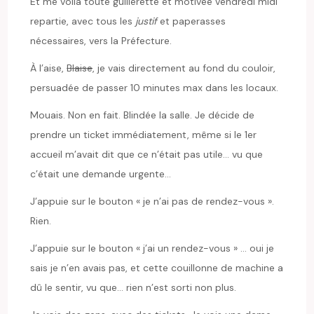
Et me voilà toute guillerette et motivée vendredi midi
repartie, avec tous les
justif
et paperasses
nécessaires, vers la Préfecture.
À l’aise,
Blaise
, je vais directement au fond du couloir,
persuadée de passer 10 minutes max dans les locaux.
Mouais. Non en fait. Blindée la salle. Je décide de
prendre un ticket immédiatement, même si le 1
er
accueil m’avait dit que ce n’était pas utile… vu que
c’était une demande urgente…
J’appuie sur le bouton « je n’ai pas de rendez-vous ».
Rien.
J’appuie sur le bouton « j’ai un rendez-vous » … oui je
sais je n’en avais pas, et cette couillonne de machine a
dû le sentir, vu que… rien n’est sorti non plus.