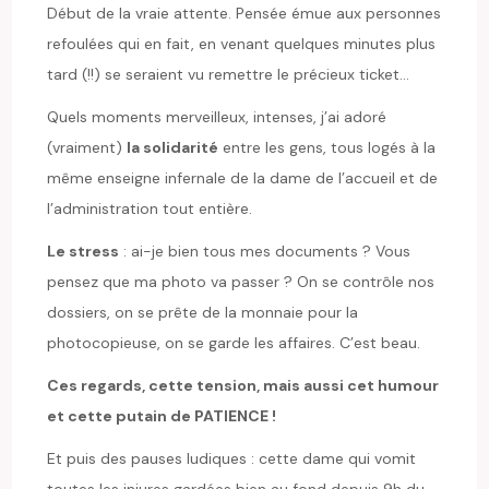
Début de la vraie attente. Pensée émue aux personnes
refoulées qui en fait, en venant quelques minutes plus
tard (!!) se seraient vu remettre le précieux ticket…
Quels moments merveilleux, intenses, j’ai adoré
(vraiment)
la solidarité
entre les gens, tous logés à la
même enseigne infernale de la dame de l’accueil et de
l’administration tout entière.
Le stress
: ai-je bien tous mes documents ? Vous
pensez que ma photo va passer ? On se contrôle nos
dossiers, on se prête de la monnaie pour la
photocopieuse, on se garde les affaires. C’est beau.
Ces regards, cette tension, mais aussi cet humour
et cette putain de PATIENCE !
Et puis des pauses ludiques : cette dame qui vomit
toutes les injures gardées bien au fond depuis 9h du