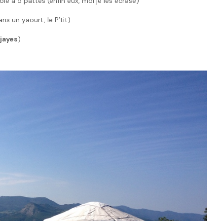
le à 5 pattes (enfin eux, moi je les écrase)
ns un yaourt, le P’tit)
jayes
)