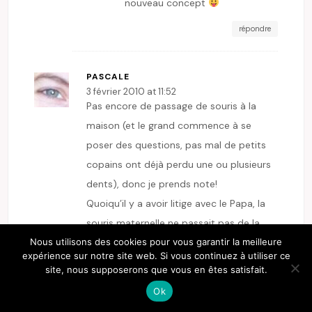
nouveau concept
répondre
PASCALE
3 février 2010 at 11:52
Pas encore de passage de souris à la
maison (et le grand commence à se
poser des questions, pas mal de petits
copains ont déjà perdu une ou plusieurs
dents), donc je prends note!
Quoiqu’il y a avoir litige avec le Papa, la
souris maternelle ne passait pas de la
même manière que la souris paternelle!!
Nous utilisons des cookies pour vous garantir la meilleure
expérience sur notre site web. Si vous continuez à utiliser ce
Chez moi, c’était bien sous l’oreiller, chez
site, nous supposerons que vous en êtes satisfait.
lui, la petite souris laissait une pièce sous
Ok
un verre retourné, dans la cuisine…