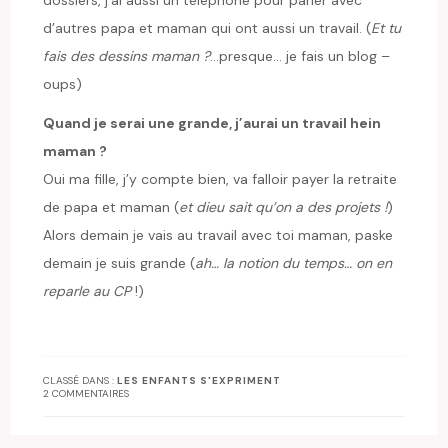
d’autres papa et maman qui ont aussi un travail. (
Et tu
fais des dessins maman ?
…presque… je fais un blog –
oups)
Quand je serai une grande, j’aurai un travail hein
maman ?
Oui ma fille, j’y compte bien, va falloir payer la retraite
de papa et maman (
et dieu sait qu’on a des projets !
)
Alors demain je vais au travail avec toi maman, paske
demain je suis grande (
ah… la notion du temps… on en
reparle au CP
!)
CLASSÉ DANS :
LES ENFANTS S'EXPRIMENT
2 COMMENTAIRES